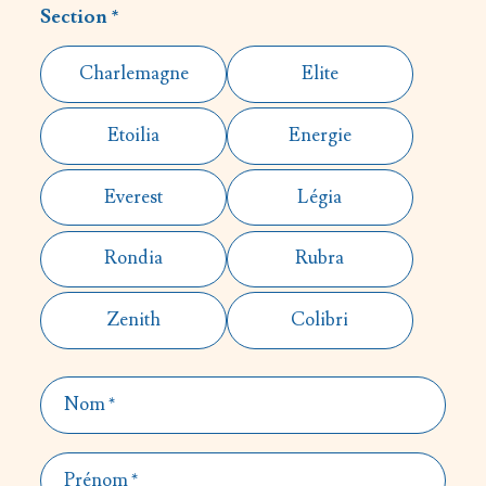
Section *
Charlemagne
Elite
Etoilia
Energie
Everest
Légia
Rondia
Rubra
Zenith
Colibri